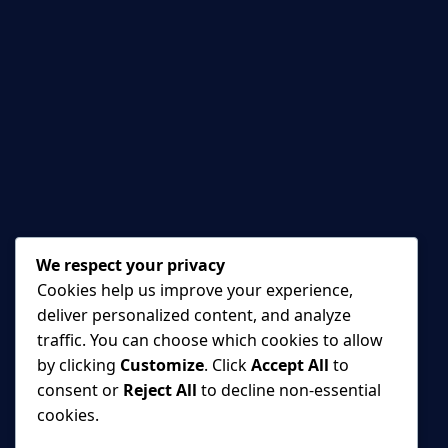
Tiranë, Shqipëri
Telefon:
+355 68
Durres
23 80
Prane Poliklinikes, Rruga
095
Fetah Bllaca, Durrës 2001,
Albania
Vlorë
Rr. Ali Demi, Vlorë, Shqipëri
We respect your privacy
Fier
Cookies help us improve your experience,
Prane Pasticeri Apolonia,
deliver personalized content, and analyze
L.11 Janari, Fier 9300,
traffic. You can choose which cookies to allow
Albania
by clicking
Customize
. Click
Accept All
to
consent or
Reject All
to decline non-essential
Elbasan
cookies.
Rruga 28 Nentori, Elbasan,
Shqipëri