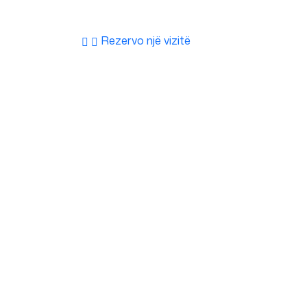
Rezervo një vizitë
55 68 23 80 095