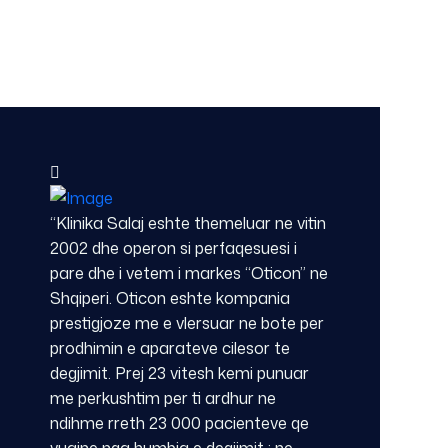
“Klinika Salaj eshte themeluar ne vitin
2002 dhe operon si perfaqesuesi i
pare dhe i vetem i markes “Oticon” ne
Shqiperi. Oticon eshte kompania
prestigjoze me e vlersuar ne bote per
prodhimin e aparateve cilesor te
degjimit. Prej 23 vitesh kemi punuar
me perkushtim per ti ardhur ne
ndihme rreth 23 000 pacienteve qe
vuajne nga humbja e degjimit ; ne