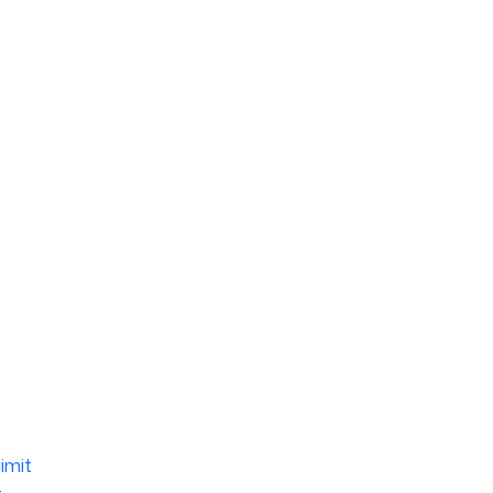
+3
imit