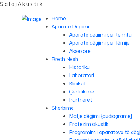
S
a
l
a
j
A
k
u
s
t
i
k
Home
Aparate Dëgjimi
Aparate dëgjimi për të rritur
Aparate dëgjimi për fëmijë
Aksesorë
Rreth Nesh
Historiku
Laboratori
Klinikat
Çertifikime
Partneret
Shërbime
Matje dëgjimi {audiograme}
Protezim akustik
Programim i aparateve të dëgj