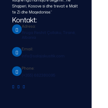
Shqiperi, Kosove si dhe trevat e Malit
te Zi dhe Maqedonise.”
Kontakt:
Adresa:
Rruga Reshit Çollaku, Tiranë,
Albania
Email:
info@salajakustik.com
Phone:
(+355) 682380095