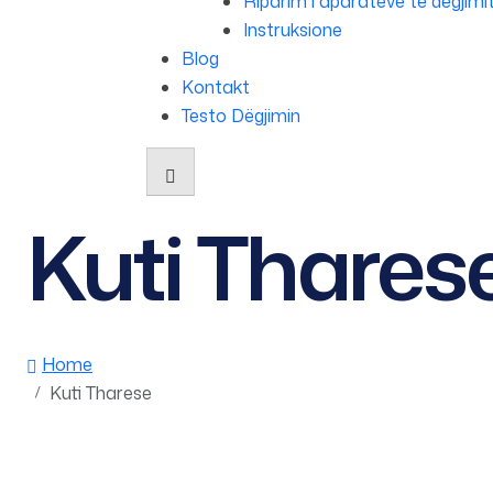
Riparim i aparateve të dëgjimi
Instruksione
Blog
Kontakt
Testo Dëgjimin
Kuti Thares
Home
Kuti Tharese