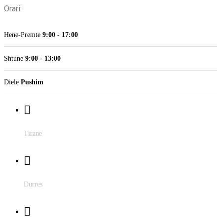
Orari:
Hene-Premte
9:00 - 17:00
Shtune
9:00 - 13:00
Diele
Pushim
Pallatet e Shallvareve përballë “Taiwan”, 1001, Tiranë,
Tirane
Shqipëri
Prane Poliklinikes, Rruga Fetah Bllaca, Durrës 2001,
Durres
Albania