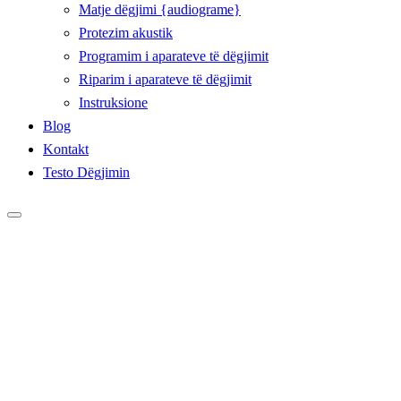
Matje dëgjimi {audiograme}
Protezim akustik
Programim i aparateve të dëgjimit
Riparim i aparateve të dëgjimit
Instruksione
Blog
Kontakt
Testo Dëgjimin