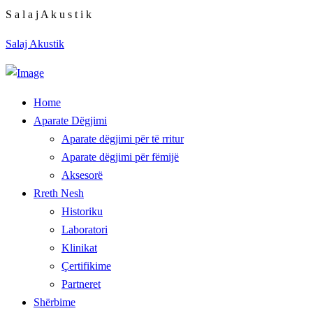
S
a
l
a
j
A
k
u
s
t
i
k
Salaj Akustik
Home
Aparate Dëgjimi
Aparate dëgjimi për të rritur
Aparate dëgjimi për fëmijë
Aksesorë
Rreth Nesh
Historiku
Laboratori
Klinikat
Çertifikime
Partneret
Shërbime