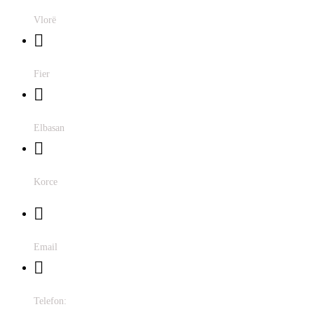
Rr. Ali Demi, Vlorë, Shqipëri
Vlorë
Prane Pasticeri Apolonia, L.11 Janari, Fier 9300, Albania
Fier
Rruga 28 Nentori, Elbasan, Shqipëri
Elbasan
Bulevardi Gjergj Kastrioti Nr 20, Korçë 7001, Albania
Korce
info@salajakustik.com
Email
+355 68 23 80 095
Telefon: